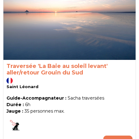
Traversée 'La Baie au soleil levant'
aller/retour Grouin du Sud
Saint Léonard
Guide-Accompagnateur :
Sacha traversées
Durée :
6h
Jauge :
35
personnes max.