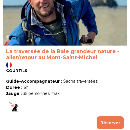
La traversée de la Baie grandeur nature -
aller/retour au Mont-Saint-Michel
COURTILS
Guide-Accompagnateur :
Sacha traversées
Durée :
6h
Jauge :
35
personnes max.
Réserver