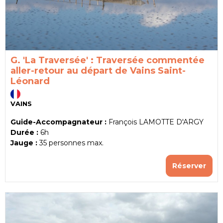
G. 'La Traversée' : Traversée commentée
aller-retour au départ de Vains Saint-
Léonard
VAINS
Guide-Accompagnateur :
François LAMOTTE D'ARGY
Durée :
6h
Jauge :
35
personnes max.
Réserver