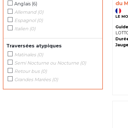
du M
Anglais
(
6
)
Allemand
(
0
)
LE MO
Espagnol
(
0
)
Guide
Italien
(
0
)
LOTT
Durée
Jauge
Traversées atypiques
Matinales
(
0
)
Semi Nocturne ou Nocturne
(
0
)
Retour bus
(
0
)
Grandes Marées
(
0
)