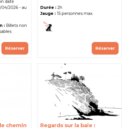
non daté
1/04/2026
au
Durée :
2h
Jauge :
15
personnes max.
n :
Billets non
sables
Réserver
Réserver
 le chemin
Regards sur la baie :