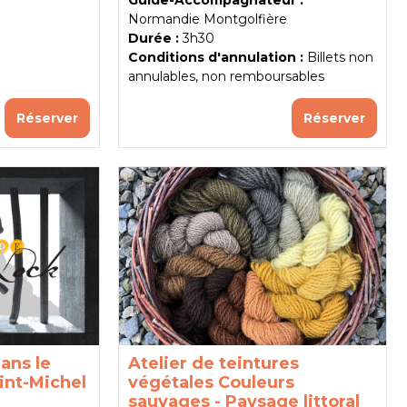
Guide-Accompagnateur :
Normandie Montgolfière
Durée :
3h30
Conditions d'annulation :
Billets non
annulables, non remboursables
Réserver
Réserver
ans le
Atelier de teintures
int-Michel
végétales Couleurs
sauvages - Paysage littoral