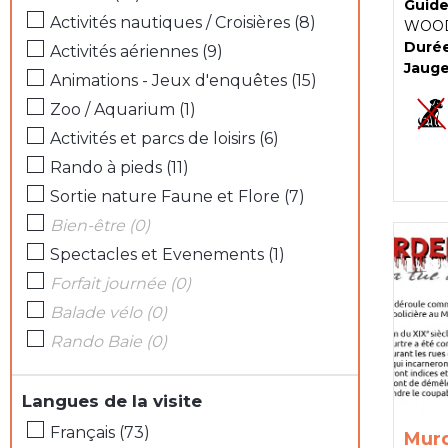
Guide
Activités nautiques / Croisières
(
8
)
WOO
Durée
Activités aériennes
(
9
)
Jauge
Animations - Jeux d'enquêtes
(
15
)
Zoo / Aquarium
(
1
)
Activités et parcs de loisirs
(
6
)
Rando à pieds
(
11
)
Sortie nature Faune et Flore
(
7
)
Bien-être
(
0
)
Spectacles et Evenements
(
1
)
Forfait journée
(
0
)
Balade vélo
(
0
)
Rando Baie
(
0
)
Langues de la visite
Français
(
73
)
Murd