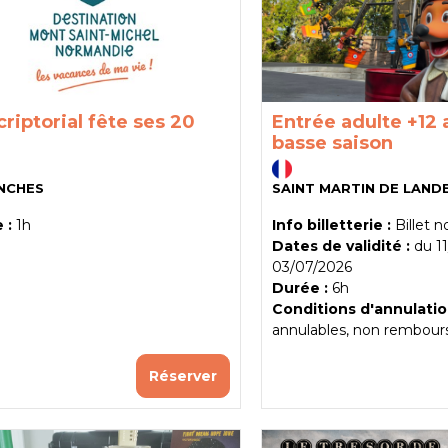
Entrée adulte +12 
criptorial fête ses 20
basse saison
SAINT MARTIN DE LAND
NCHES
Info billetterie :
Billet 
 :
1h
Dates de validité :
du
1
03/07/2026
Durée :
6h
Conditions d'annulatio
annulables, non rembour
Réserver