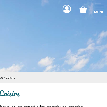
MENU
és / Loisirs
Loisirs