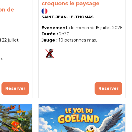
croquons le paysage
on de
SAINT-JEAN-LE-THOMAS
Evenement :
le
mercredi 15 juillet 2026
Durée :
2h30
22 juillet
Jauge :
10
personnes max.
x.
Réserver
Réserver