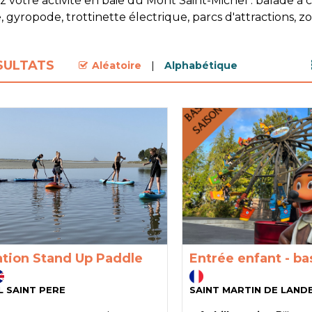
 votre activité en baie du Mont Saint-Michel : balade à
 gyropode, trottinette électrique, parcs d'attractions, zo
SULTATS
Aléatoire
Alphabétique
iation Stand Up Paddle
Entrée enfant - ba
L SAINT PERE
SAINT MARTIN DE LAND