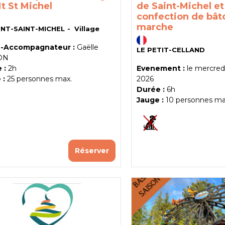
t St Michel
de Saint-Michel et
confection de bât
marche
NT-SAINT-MICHEL
Village
-Accompagnateur :
Gaëlle
LE PETIT-CELLAND
ON
 :
2h
Evenement :
le
mercredi 
 :
25
personnes max.
2026
Durée :
6h
Jauge :
10
personnes ma
Réserver