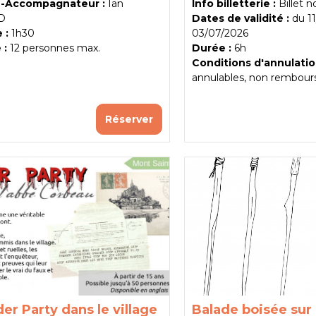
-Accompagnateur :
Ian
Info billetterie :
Billet 
D
Dates de validité :
du
1
 :
1h30
03/07/2026
 :
12
personnes max.
Durée :
6h
Conditions d'annulatio
annulables, non rembour
Réserver
er Party dans le village
Balade boisée sur