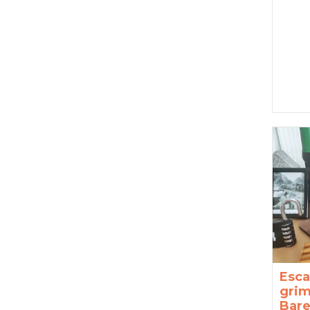
Esca
grim
Bar