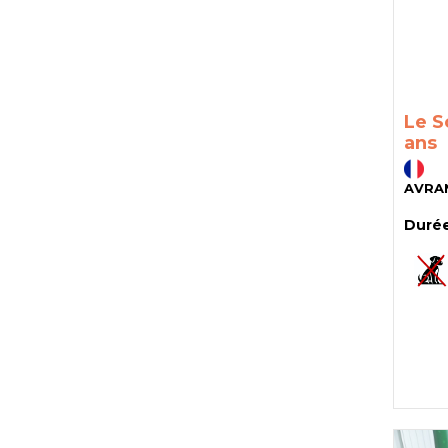
Le S
ans
AVRA
Durée