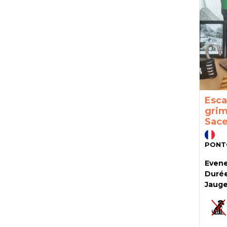
Esca
grim
Sac
PONT
Evene
Durée
Jauge