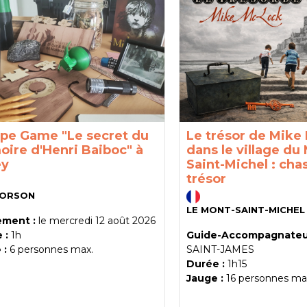
pe Game "Le secret du
Le trésor de Mike
oire d'Henri Baiboc" à
dans le village du
ey
Saint-Michel : cha
trésor
ORSON
LE MONT-SAINT-MICHEL
ment :
le
mercredi 12 août 2026
 :
1h
Guide-Accompagnateur
 :
6
personnes max.
SAINT-JAMES
Durée :
1h15
Jauge :
16
personnes ma