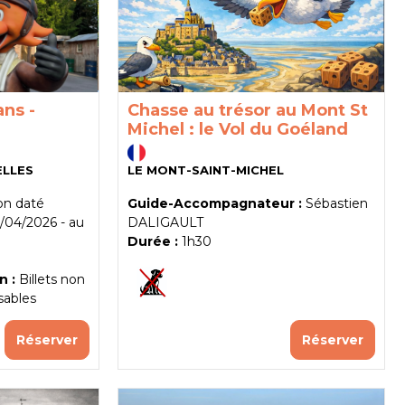
ans -
Chasse au trésor au Mont St
Michel : le Vol du Goéland
ELLES
LE MONT-SAINT-MICHEL
non daté
Guide-Accompagnateur :
Sébastien
1/04/2026
au
DALIGAULT
Durée :
1h30
n :
Billets non
sables
Réserver
Réserver