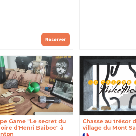
Réserver
pe Game "Le secret du
Chasse au trésor d
oire d'Henri Baiboc" à
village du Mont Sa
enton