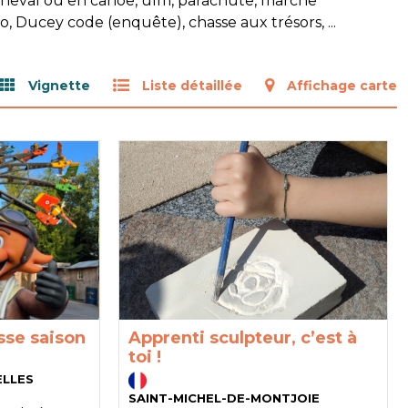
 cheval ou en canoë, ulm, parachute, marche
o, Ducey code (enquête), chasse aux trésors, ...
Vignette
Liste détaillée
Affichage carte
sse saison
Apprenti sculpteur, c’est à
toi !
ELLES
SAINT-MICHEL-DE-MONTJOIE