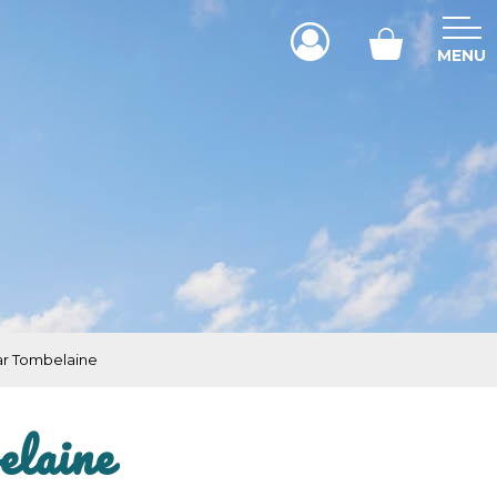
MENU
par Tombelaine
elaine