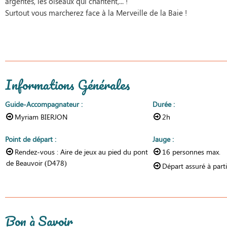
argentés, les oiseaux qui chantent,... !
Surtout vous marcherez face à la Merveille de la Baie !
Informations Générales
Guide-Accompagnateur
:
Durée
:
Myriam BIERJON
2h
Point de départ
:
Jauge
:
Rendez-vous :
Aire de jeux au pied du pont
16
personnes max.
de Beauvoir (D478)
Départ assuré à part
Bon à Savoir