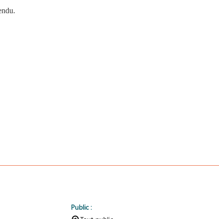
tendu.
Public
: