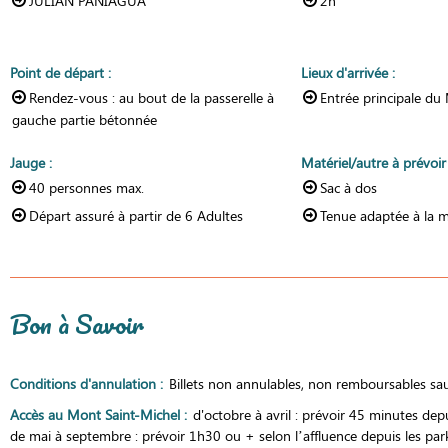
JULIAN PANIAGUA
2h
Point de départ
:
Lieux d'arrivée
:
Rendez-vous :
au bout de la passerelle à
Entrée principale du
gauche partie bétonnée
Jauge
:
Matériel/autre à prévoi
40
personnes max.
Sac à dos
Départ assuré à partir de
6 Adultes
Tenue adaptée à la 
Bon à Savoir
Conditions d'annulation
:
Billets non annulables, non remboursables sauf
Accès au Mont Saint-Michel
:
d'octobre à avril : prévoir 45 minutes dep
de mai à septembre : prévoir 1h30 ou + selon l’affluence depuis les par