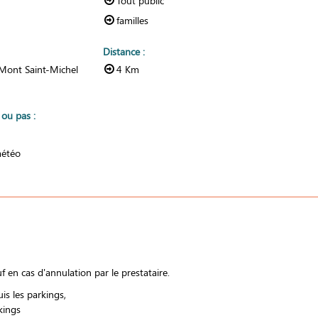
Tout public
familles
Distance
:
 Mont Saint-Michel
4
Km
r ou pas
:
météo
 en cas d'annulation par le prestataire.
uis les parkings
kings