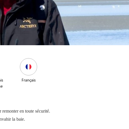
is
Français
se
 remonter en toute sécurité.
vahir la baie.