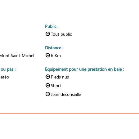
Public
:
Tout public
Distance
:
 Mont Saint-Michel
6
Km
r ou pas
:
Equipement pour une prestation en baie
:
météo
Pieds nus
Short
Jean déconseillé