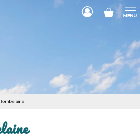
MENU
de Tombelaine
laine