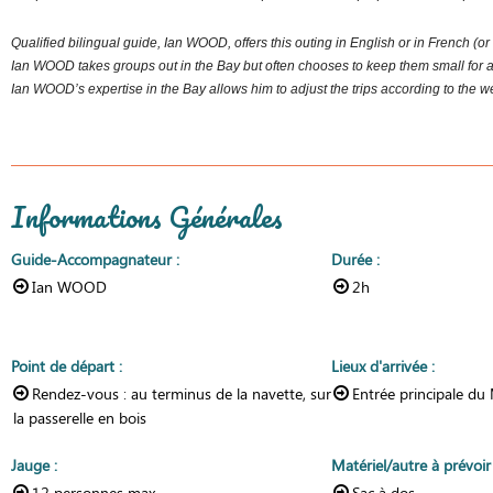
Qualified bilingual guide, Ian WOOD, offers this outing in English or in French (or b
Ian WOOD takes groups out in the Bay but often chooses to keep them small for
Ian WOOD’s expertise in the Bay allows him to adjust the trips according to the we
Informations Générales
Guide-Accompagnateur
:
Durée
:
Ian WOOD
2h
Point de départ
:
Lieux d'arrivée
:
Rendez-vous :
au terminus de la navette, sur
Entrée principale du
la passerelle en bois
Jauge
:
Matériel/autre à prévoi
12
personnes max.
Sac à dos