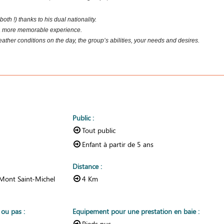
oth !) thanks to his dual nationality.
 a more memorable experience.
ather conditions on the day, the group’s abilities, your needs and desires.
Public
:
Tout public
Enfant à partir de
5 ans
Distance
:
 Mont Saint-Michel
4
Km
r ou pas
:
Equipement pour une prestation en baie
:
Pieds nus