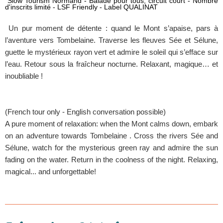
 Slow Tourism Normand - 
Balade pour tous, circuit court - Nombre 
d'inscrits limité - LSF Friendly - Label 
QUALINAT
Un pur moment de détente : quand le Mont s’apaise, pars à
l’aventure vers Tombelaine. Traverse les fleuves Sée et Sélune,
guette le mystérieux rayon vert et admire le soleil qui s’efface sur
l’eau. Retour sous la fraîcheur nocturne. Relaxant, magique… et
inoubliable !
(French tour only - English conversation possible)
A pure moment of relaxation: when the Mont calms down, embark
on an adventure towards Tombelaine . Cross the rivers Sée and
Sélune, watch for the mysterious green ray and admire the sun
fading on the water. Return in the coolness of the night. Relaxing,
magical... and unforgettable!