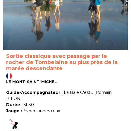
Sortie classique avec passage par le
rocher de Tombelaine au plus près de la
marée descendante
LE MONT-SAINT-MICHEL
Guide-Accompagnateur :
La Baie C'est... (Romain
PILON)
Durée :
3h30
Jauge :
35
personnes max.