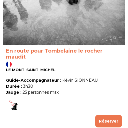
En route pour Tombelaine le rocher
maudit
LE MONT-SAINT-MICHEL
Guide-Accompagnateur :
Kévin SIONNEAU
Durée :
3h30
Jauge :
25
personnes max.
Réserver